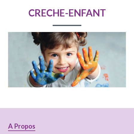
D'ARIANE
CRECHE-ENFANT
Colonne
A Propos