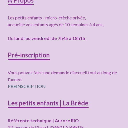
Colonne
A Propos
latérale
Les petits enfants - micro-crèche privée,
subsidiaire
accueille vos enfants agés de 10 semaines à 4 ans,
Du
lundi au vendredi de 7h45 à 18h15
Pré-inscription
Vous pouvez faire une demande d'accueil tout au long de
l'année.
PREINSCRIPTION
Les petits enfants | La Brède
Référente technique | Aurore RIO
12, avenue de Viana | 33650 LA BREDE