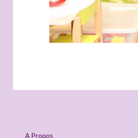
Colonne
A Propos