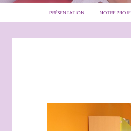
Menu
PRÉSENTATION
NOTRE PROJE
principal
FIL
D'ARIANE