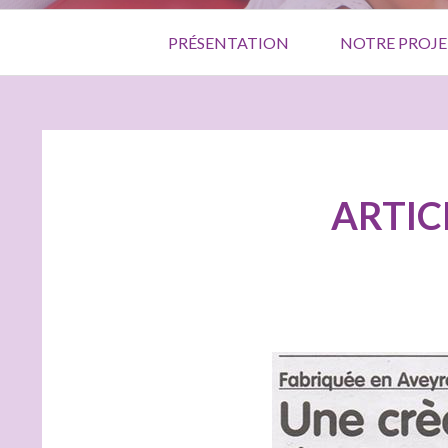
Menu
PRÉSENTATION
NOTRE PROJE
principal
FIL
D'ARIANE
ARTIC