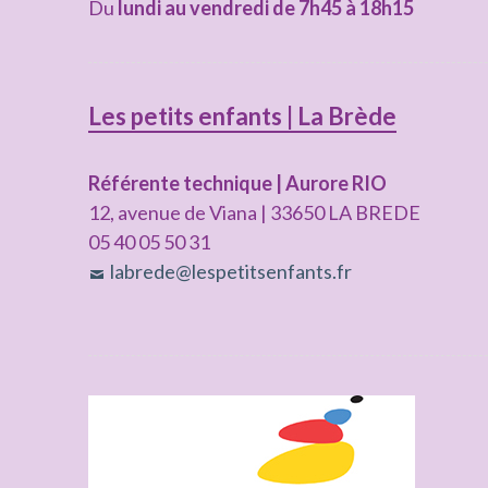
Du
lundi au vendredi de 7h45 à 18h15
Les petits enfants | La Brède
Référente technique | Aurore RIO
12, avenue de Viana | 33650 LA BREDE
05 40 05 50 31
labrede@lespetitsenfants.fr