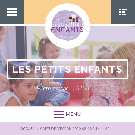
Aller
au
contenu
MEN
MEN
U TOP
U
SOCIA
L
LES PETITS ENFANTS
Micro-crèche | LA BREDE
MENU
FIL
ACCUEIL
CAPTURE D’ÉCRAN 2020-08-19 À 16.44.32