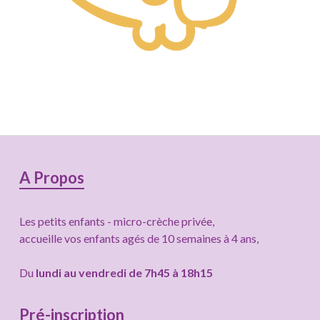
Colonne
A Propos
latérale
Les petits enfants - micro-crèche privée,
subsidiaire
accueille vos enfants agés de 10 semaines à 4 ans,
Du
lundi au vendredi de 7h45 à 18h15
Pré-inscription