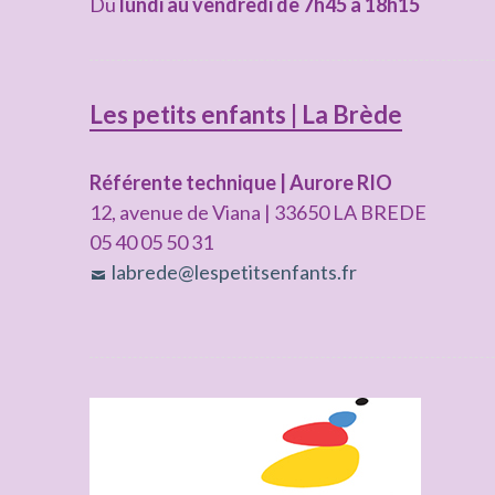
Du
lundi au vendredi de 7h45 à 18h15
Les petits enfants | La Brède
Référente technique | Aurore RIO
12, avenue de Viana | 33650 LA BREDE
05 40 05 50 31
labrede@lespetitsenfants.fr