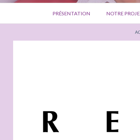
Menu
PRÉSENTATION
NOTRE PROJE
principal
FIL
AC
D'ARIANE