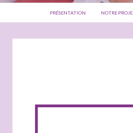
Menu
PRÉSENTATION
NOTRE PROJE
principal
FIL
D'ARIANE