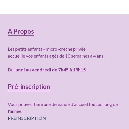
Colonne
A Propos
latérale
Les petits enfants - micro-crèche privée,
subsidiaire
accueille vos enfants agés de 10 semaines à 4 ans,
Du
lundi au vendredi de 7h45 à 18h15
Pré-inscription
Vous pouvez faire une demande d'accueil tout au long de
l'année.
PREINSCRIPTION