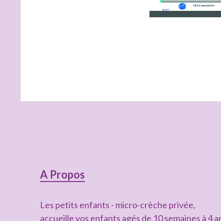
Colonne
A Propos
latérale
Les petits enfants - micro-crèche privée,
subsidiaire
accueille vos enfants agés de 10 semaines à 4 a