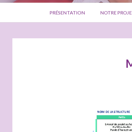
Menu
PRÉSENTATION
NOTRE PROJE
principal
FIL
D'ARIANE
M