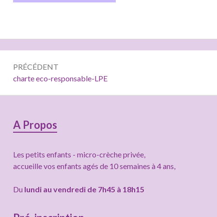
Navigation
PRÉCÉDENT
de
Précédent :
charte eco-responsable-LPE
l’article
Colonne
A Propos
latérale
Les petits enfants - micro-crèche privée,
subsidiaire
accueille vos enfants agés de 10 semaines à 4 ans,
Du
lundi au vendredi de 7h45 à 18h15